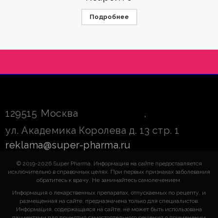
Подробнее
129515
Москва
,
ул. Академика Королева д. 13 стр. 1
reklama@super-pharma.ru
© 2019-2026 Super Pharma. Информация на сайте предоставляется
исключительно в справочных целях. При первых признаках заболевания
обратитесь к врачу. Не занимайтесь самолечением.
Информация о лекарственных препаратах, отпускаемых по рецепту, и
размещенная на сайте, предназначена только для специалистов.
Информация, содержащаяся на сайте, не может быть использована
пациентами для принятия самостоятельного решения о применении