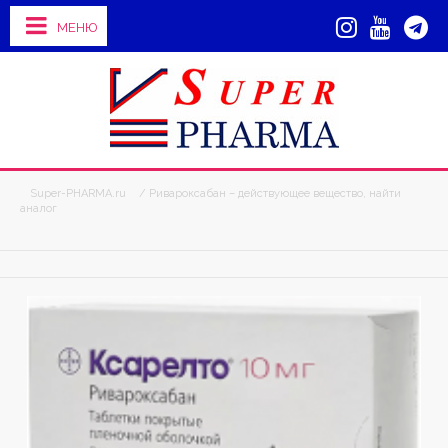
МЕНЮ
Super-PHARMA.ru
/ Ривароксабан – действующее вещество, найти
аналог