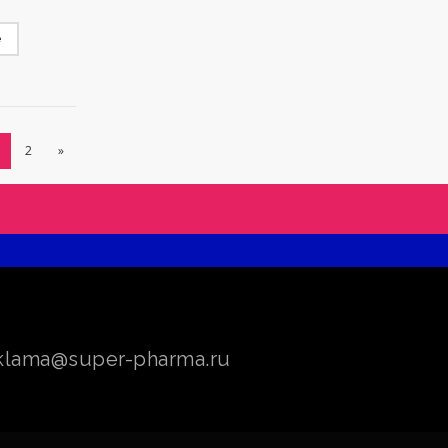
е
2
»
klama@super-pharma.ru