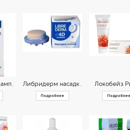
Локобейз Р
Кетоконазол шампунь
Либридерм насадка сменная спонж 4d-motion 1 шт.
Подробнее
Подробне