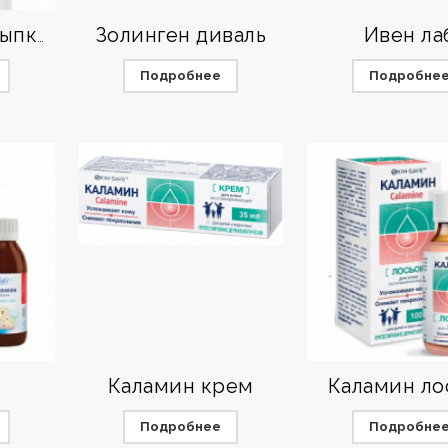
Золинген диваль
Ивен ла
Джонсон присыпка детская
Подробнее
Подробне
Каламин крем
Каламин ло
Подробнее
Подробне