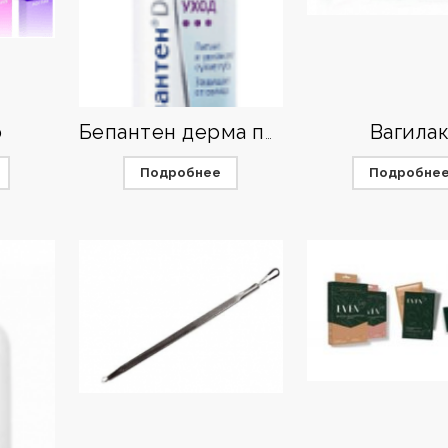
о
Вагила
Бепантен дерма помада уход
Подробнее
Подробне