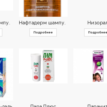
Низора
Микозорал шампунь
Нафтадерм шампунь
Подробнее
Подробне
-гель
Пара Плюс
Парани