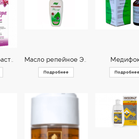
Медифо
Лора антивозрастной крем
Масло репейное Эвалар
Подробнее
Подробне