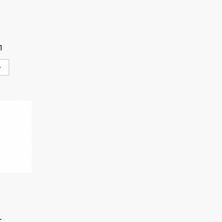
л
е
т