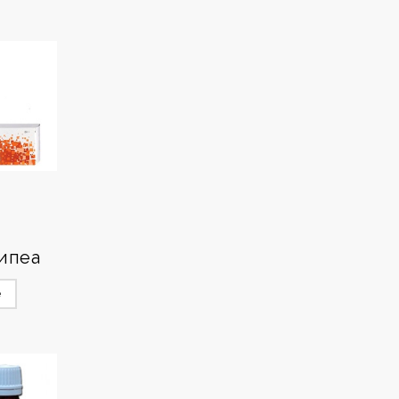
ипеа
е