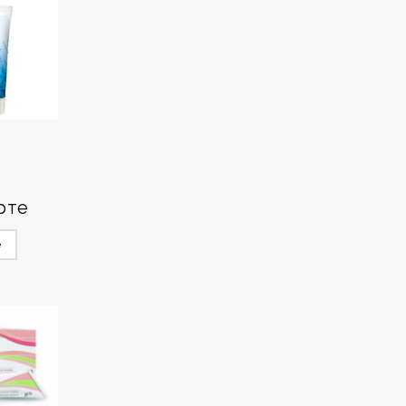
рте
е