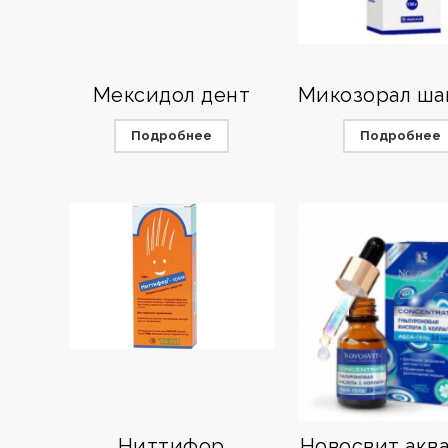
Мексидол дент
Подробнее
Подробнее
Ниттифор
Новосвит аква