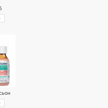
б
е
сьон
е