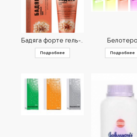
Белотер
Бадяга форте гель-бальзам
Подробнее
Подробнее